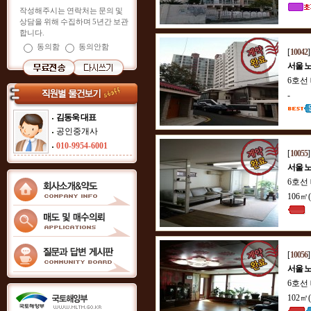
작성해주시는 연락처는 문의 및
상담을 위해 수집하며 5년간 보관
합니다.
동의함
동의안함
[
10042
서울 
6호선
-
김동욱 대표
공인중개사
010-9954-6001
[
10055
서울 
6호선
106㎡
[
10056
서울 
6호선
102㎡