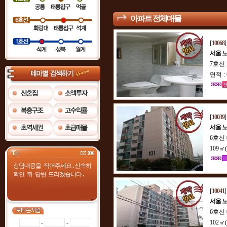
아파트 전체매물
[
10068
서울 
7호선
면적 :
[
10039
서울 
6호선
109㎡
[
10041
서울 
6호선
-
-
102㎡