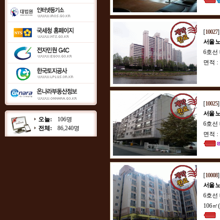
[
10027
서울 
6호선
면적 :
[
10025
서울 
오늘:
106명
6호선
전체:
86,240명
면적 :
[
10008
서울 
6호선
106㎡