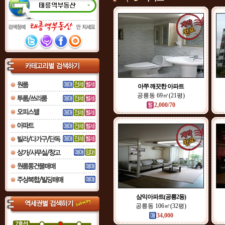
아쭈 깨끗한 아파트
공릉동 69㎡(21평)
2,000/70
삼익아파트(공릉2동)
공릉동 106㎡(32평)
34,000