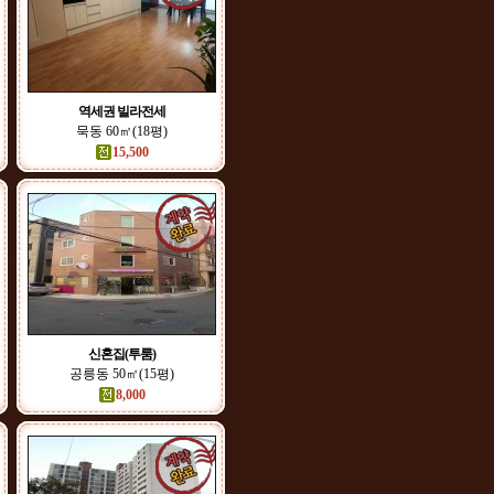
역세권 빌라전세
묵동 60㎡(18평)
15,500
신혼집(투룸)
공릉동 50㎡(15평)
8,000