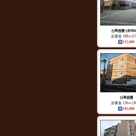
신축원룸~(초역세
공릉동 188㎡(5
155,000
신축원룸
공릉동 126㎡(3
105,000