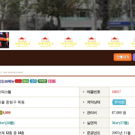
신도브레뉴
오피스텔
매물번호
10017
서울 중랑구 묵동
계약상태
8,000
관리비
87,000 원
9㎡(24평)
실면적
56㎡(17평)
전체
12
층 중
14
층
준공년도
2005년 11월