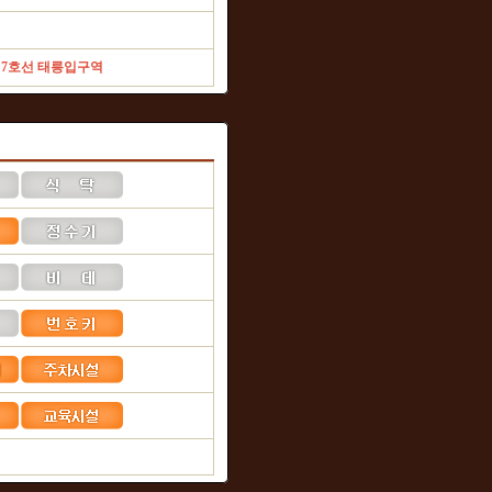
, 7호선 태릉입구역