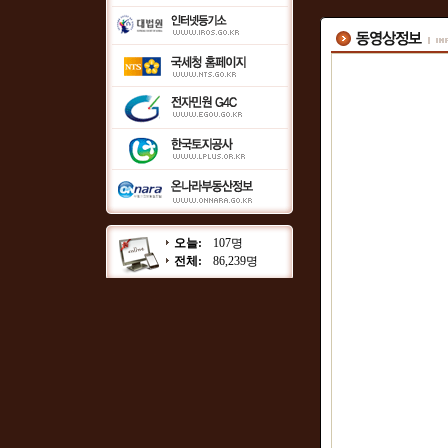
오늘:
107명
전체:
86,239명