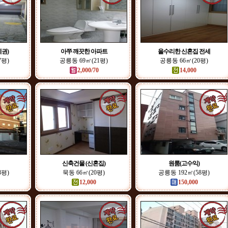
권)
아쭈 깨끗한 아파트
올수리한 신혼집 전세
7평)
공릉동 69㎡(21평)
공릉동 66㎡(20평)
2,000/70
14,000
신축건물 (신혼집)
원룸(고수익)
8평)
묵동 66㎡(20평)
공릉동 192㎡(58평)
12,000
150,000