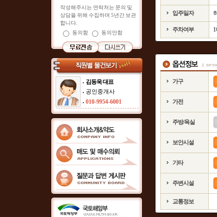
작성해주시는 연락처는 문의 및
입주일자
상담을 위해 수집하며 5년간 보관
합니다.
주차여부
동의함
동의안함
가구
김동욱 대표
공인중개사
010-9954-6001
가전
주방/욕실
보안시설
기타
주변시설
교통정보