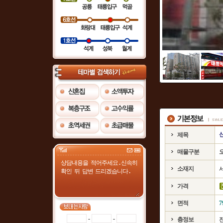
제목
매물구분
소재지
가격
면적
7
-
-
층정보