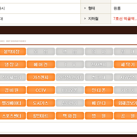
하시
형태
원룸
1대
지하철
7호선 먹골역 