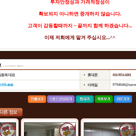
투자안정성과 가격적정성이
확보되지 아니하면 중개하지 않습니다.
고객이 감동할때까지 ~ 끝까지 함께 하겠습니다...
이제 저희에게 맡겨 주십시요...^^
김동욱 대표
휴대폰
010-9954-6001
9794646@nave
2-979-4646
이메일