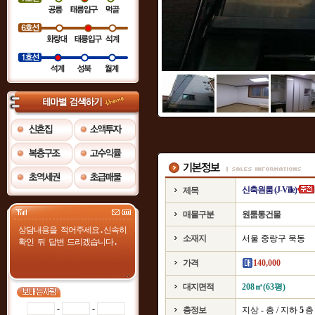
신축원룸 (J-Ville)
제목
매물구분
원룸통건물
소재지
서울 중랑구 묵동
가격
140,000
대지면적
208㎡(63평)
-
-
층정보
지상 - 층 / 지하
5
층