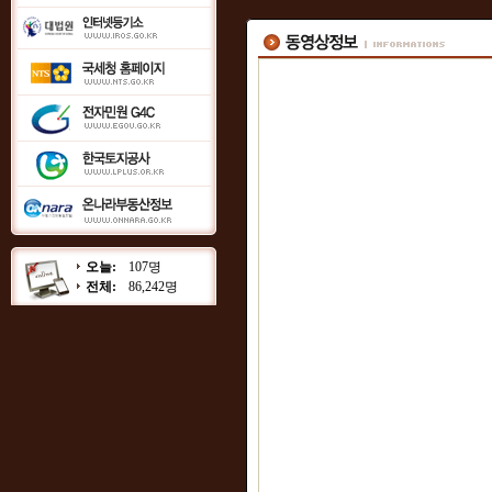
오늘:
107명
전체:
86,242명