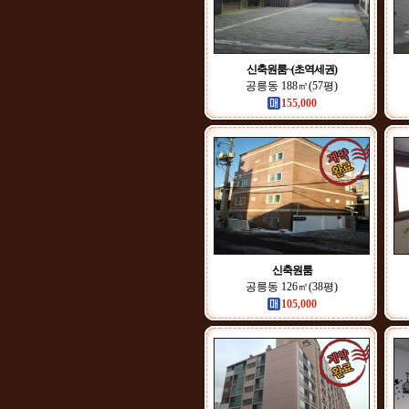
신축원룸~(초역세권)
공릉동 188㎡(57평)
155,000
신축원룸
공릉동 126㎡(38평)
105,000