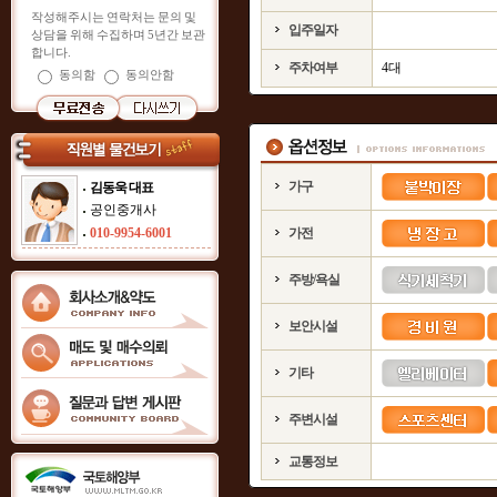
작성해주시는 연락처는 문의 및
입주일자
상담을 위해 수집하며 5년간 보관
합니다.
주차여부
4대
동의함
동의안함
가구
김동욱 대표
공인중개사
010-9954-6001
가전
주방/욕실
보안시설
기타
주변시설
교통정보