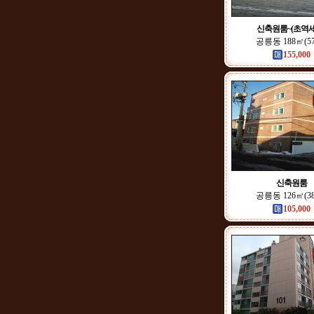
신축원룸~(초역세
공릉동 188㎡(5
155,000
신축원룸
공릉동 126㎡(3
105,000