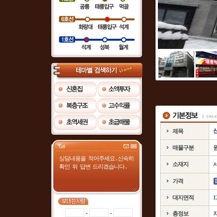
제목
매물구분
소재지
가격
대지면적
1
-
-
층정보