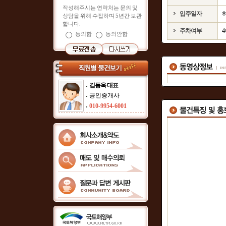
작성해주시는 연락처는 문의 및
입주일자
상담을 위해 수집하며 5년간 보관
합니다.
주차여부
동의함
동의안함
김동욱 대표
공인중개사
010-9954-6001