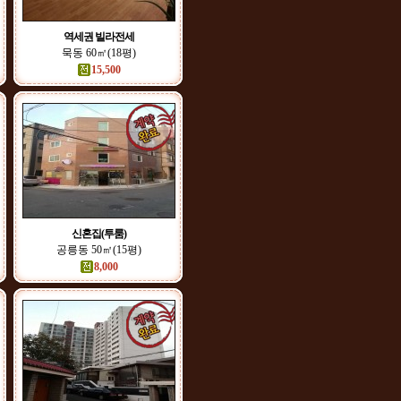
역세권 빌라전세
묵동 60㎡(18평)
15,500
신혼집(투룸)
공릉동 50㎡(15평)
8,000