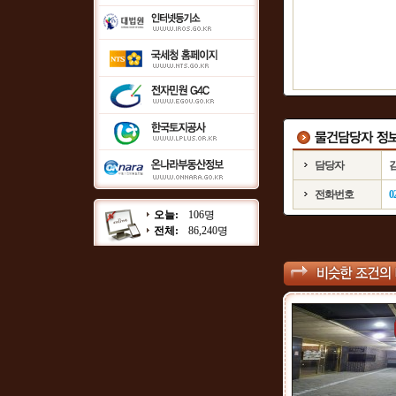
담당자
전화번호
0
오늘:
106명
전체:
86,240명