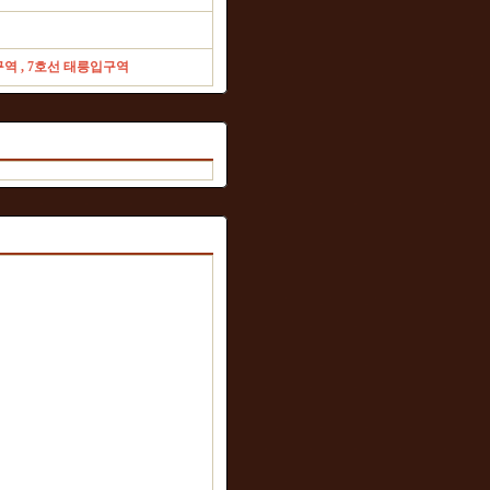
역 , 7호선 태릉입구역