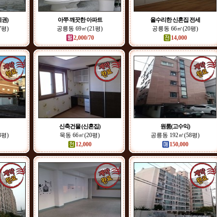
권)
아쭈 깨끗한 아파트
올수리한 신혼집 전세
7평)
공릉동 69㎡(21평)
공릉동 66㎡(20평)
2,000/70
14,000
신축건물 (신혼집)
원룸(고수익)
8평)
묵동 66㎡(20평)
공릉동 192㎡(58평)
12,000
150,000