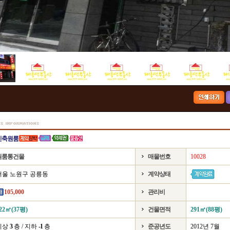
신축원룸
원룸통건물
매물번호
10028
서울 노원구 공릉동
계약상태
105,000
관리비
22㎡(37평)
건물면적
291㎡(88평)
지상
3
층 / 지하
-1
층
준공년도
2012년 7월