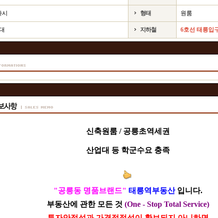
하시
형태
원룸
4대
지하철
6호선 태릉입구
신축원룸 / 공릉초역세권
산업대 등 학군수요 충족
"공릉동 명품브랜드"
태릉역부동산
입니다.
부동산에 관한 모든 것
(One - Stop Total Service)
투자안정성과 가격적정성이 확보되지 아니하면