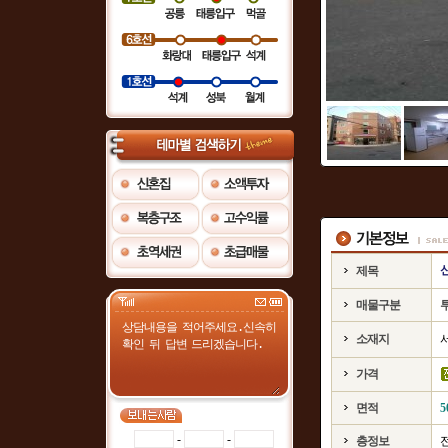
제목
매물구분
소재지
가격
면적
5
-
-
층정보