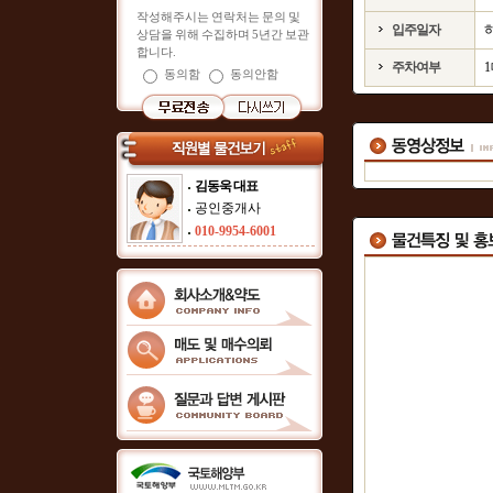
작성해주시는 연락처는 문의 및
입주일자
상담을 위해 수집하며 5년간 보관
합니다.
주차여부
동의함
동의안함
김동욱 대표
공인중개사
010-9954-6001