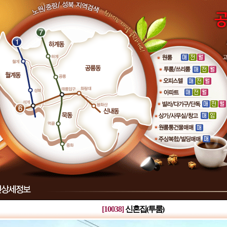
[10038]
신혼집(투룸)