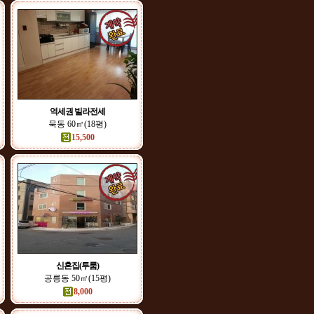
역세권 빌라전세
묵동 60㎡(18평)
15,500
신혼집(투룸)
공릉동 50㎡(15평)
8,000