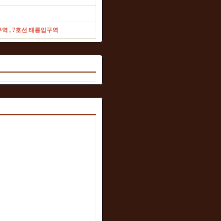
역 , 7호선 태릉입구역