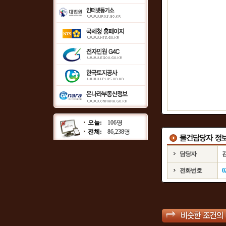
오늘:
106명
전체:
86,238명
담당자
전화번호
0