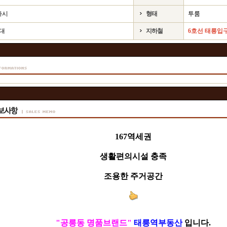
하시
형태
투룸
1대
지하철
6호선 태릉입구
167역세권
생활편의시설 충족
조용한 주거공간
"공릉동 명품브랜드"
태릉역부동산
입니다.