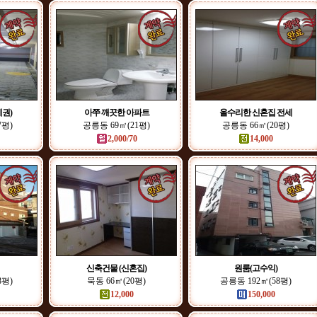
권)
아쭈 깨끗한 아파트
올수리한 신혼집 전세
7평)
공릉동 69㎡(21평)
공릉동 66㎡(20평)
2,000/70
14,000
신축건물 (신혼집)
원룸(고수익)
8평)
묵동 66㎡(20평)
공릉동 192㎡(58평)
12,000
150,000