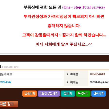
부동산에 관한 모든 것
(One - Stop Total Service)
투자안정성과 가격적정성이 확보되지 아니하면
중개하지 않습니다.
고객이 감동할때까지 ~ 끝까지 함께 하겠습니다...
이제 저희에게 맡겨 주십시요...^^
김동욱 대표
휴대폰
010-9954-6001
9794646@nave
2-979-4646
이메일