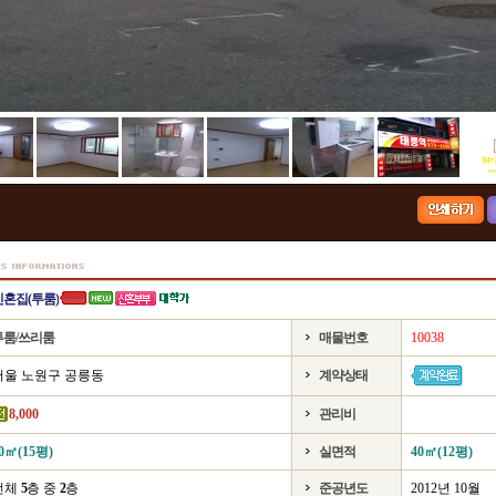
신혼집(투룸)
투룸/쓰리룸
매물번호
10038
서울 노원구 공릉동
계약상태
8,000
관리비
0㎡(15평)
실면적
40㎡(12평)
전체
5
층 중
2
층
준공년도
2012년 10월