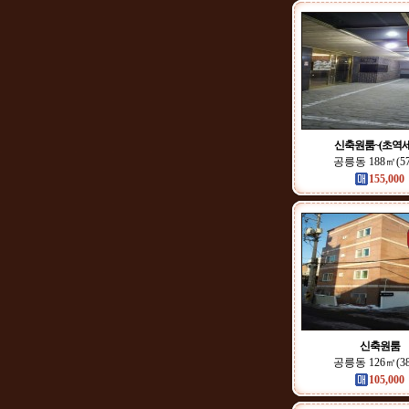
신축원룸~(초역세
공릉동 188㎡(5
155,000
신축원룸
공릉동 126㎡(3
105,000