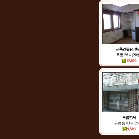
신축건물 (신혼
묵동 66㎡(20
12,000
투룸전세
공릉동 83㎡(25
9,500