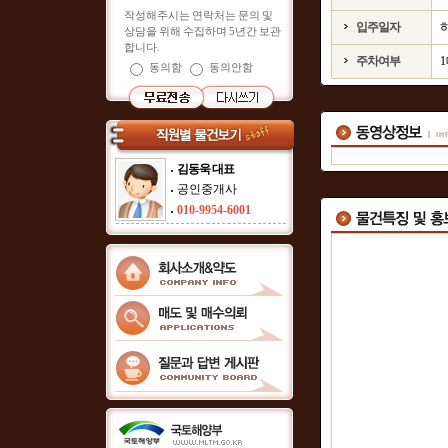
작성해주시는 연락처는 문의 및
입주일자
상담을 위해 수집하며 5년간 보관
합니다.
주차여부
동의함
동의안함
김동욱 대표
공인중개사
010-9954-6001