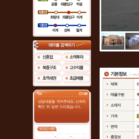
제목
매물구분
소재지
가격
면적
5
-
-
층정보