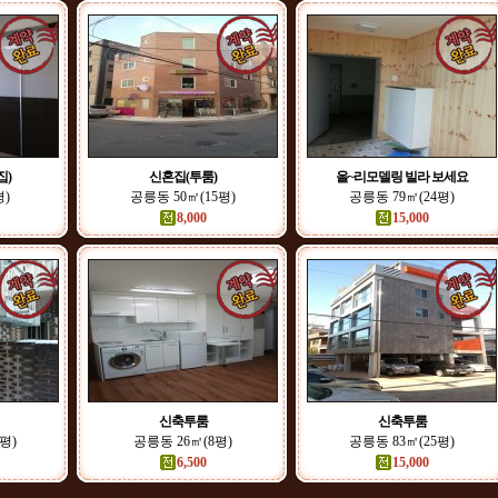
집)
신혼집(투룸)
올~리모델링 빌라 보세요
평)
공릉동 50㎡(15평)
공릉동 79㎡(24평)
8,000
15,000
신축투룸
신축투룸
평)
공릉동 26㎡(8평)
공릉동 83㎡(25평)
6,500
15,000