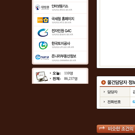
오늘:
110명
전체:
86,237명
담당자
전화번호
0