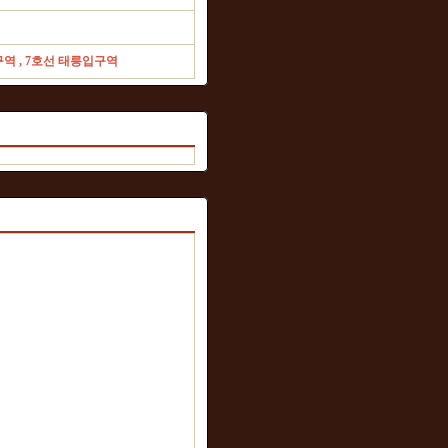
역 , 7호선 태릉입구역