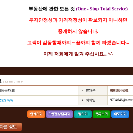
부동산에 관한 모든 것
(One - Stop Total Service)
투자안정성과 가격적정성이 확보되지 아니하면
중개하지 않습니다.
고객이 감동할때까지 ~ 끝까지 함께 하겠습니다...
이제 저희에게 맡겨 주십시요...^^
김동욱 대표
휴대폰
010-9954-6001
9794646@nave
2-979-4646
이메일