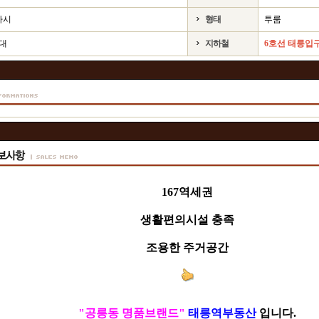
하시
형태
투룸
1대
지하철
6호선 태릉입구
167역세권
생활편의시설 충족
조용한 주거공간
"공릉동 명품브랜드"
태릉역부동산
입니다.