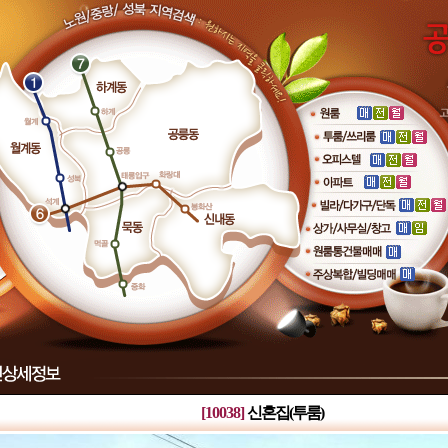
[10038]
신혼집(투룸)