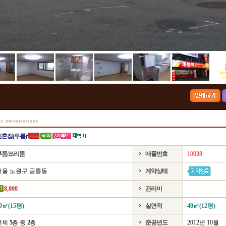
신혼집(투룸)
투룸/쓰리룸
매물번호
10038
서울 노원구 공릉동
계약상태
8,000
관리비
0㎡(15평)
실면적
40㎡(12평)
전체
5
층 중
2
층
준공년도
2012년 10월