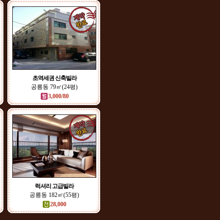
초역세권 신축빌라
공릉동 79㎡(24평)
3,000/80
럭셔리 고급빌라
공릉동 182㎡(55평)
28,000