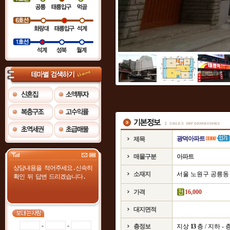
광덕아파트
제목
매물구분
아파트
소재지
서울 노원구 공릉동
가격
16,000
대지면적
-
-
층정보
지상
13
층 / 지하 - 