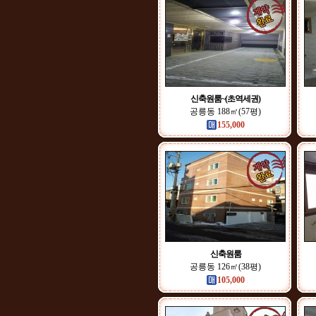
신축원룸~(초역세권)
공릉동 188㎡(57평)
155,000
신축원룸
공릉동 126㎡(38평)
105,000