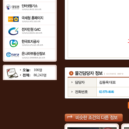
오늘:
106명
전체:
86,243명
담당자
김동욱 대표
전화번호
02-979-4646