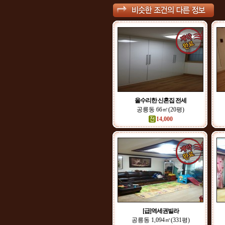
올수리한 신혼집 전세
공릉동 66㎡(20평)
14,000
[급]역세권빌라
공릉동 1,094㎡(331평)