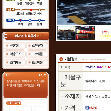
주택부지
제목
매물구
빌라/다가구/단독
분
소재지
서울 노원구 공릉동
가격
65,000
-
-