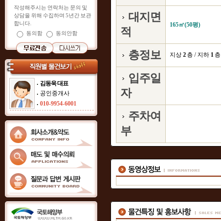
작성해주시는 연락처는 문의 및
대지면
상담을 위해 수집하며 5년간 보관
합니다.
165㎡(50평)
적
동의함
동의안함
층정보
지상
2
층 / 지하
1
층
입주일
김동욱 대표
자
공인중개사
010-9954-6001
주차여
부