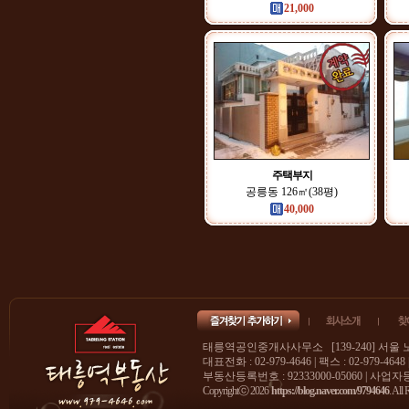
21,000
주택부지
공릉동 126㎡(38평)
40,000
태릉역공인중개사사무소 [139-240] 서울 
대표전화 : 02-979-4646 | 팩스 : 02-979-4648
부동산등록번호 : 92333000-05060 | 사업자등록
Copyrightⓒ 2026
https://blog.naver.com/9794646
. All