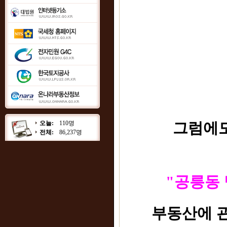
오늘:
110명
그럼에도 
전체:
86,237명
"공릉동
부동산에 관