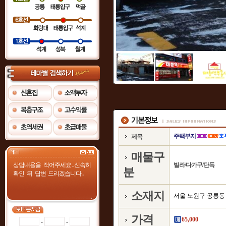
주택부지
제목
매물구
빌라/다가구/단독
분
소재지
서울 노원구 공릉동
가격
65,000
-
-