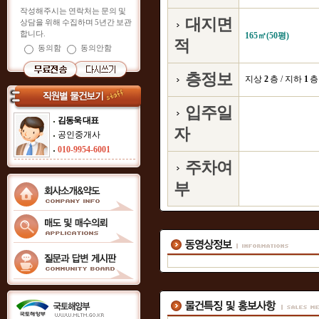
작성해주시는 연락처는 문의 및
대지면
상담을 위해 수집하며 5년간 보관
합니다.
165㎡(50평)
적
동의함
동의안함
층정보
지상
2
층 / 지하
1
층
입주일
김동욱 대표
자
공인중개사
010-9954-6001
주차여
부