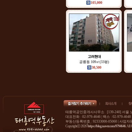
105,000
고려현대
공릉동 109㎡(33평)
30,500
태릉역공인중개사사무소 [139-240] 서울 
대표전화 : 02-979-4646 | 팩스 : 02-979-4648
부동산등록번호 : 92333000-05060 | 사업자등록
Copyrightⓒ 2026
https://blog.naver.com/9794646
. All