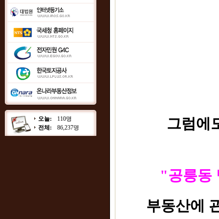
오늘:
110명
그럼에도 
전체:
86,237명
"공릉동
부동산에 관