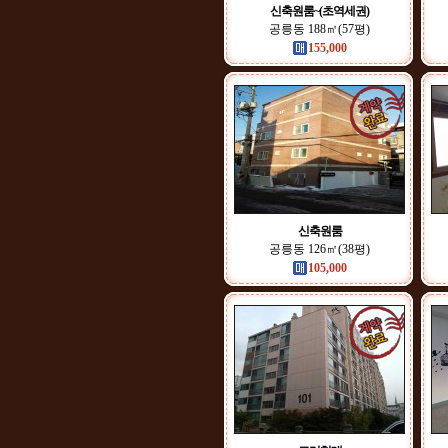
신축원룸~(초역세권)
공릉동 188㎡(57평)
155,000
신축원룸
공릉동 126㎡(38평)
105,000