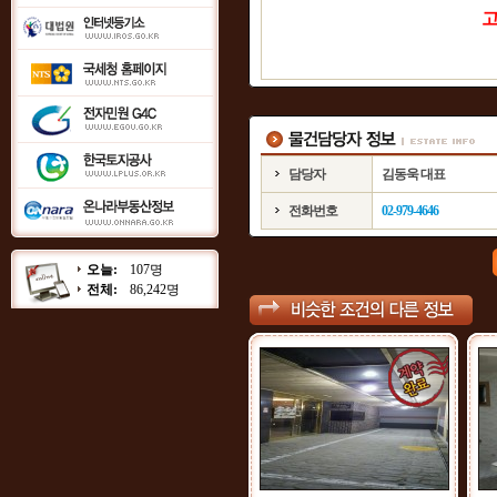
고
담당자
김동욱 대표
전화번호
02-979-4646
오늘:
107명
전체:
86,242명