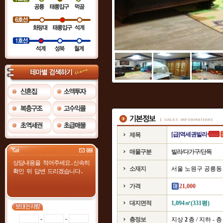
[급]역세권빌라
제목
매물구분
빌라/다가구/단독
소재지
서울 노원구 공릉동
가격
21,000
대지면적
1,094㎡(331평)
-
-
층정보
지상
2
층 / 지하 - 층