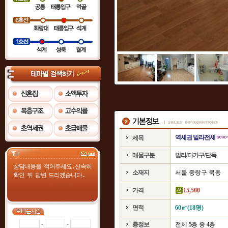
역세권 빌라전세
제목
매물구분
빌라/다가구/단독
소재지
서울 중랑구 묵동
가격
15,500
면적
60㎡(18평)
-
-
층정보
전체
5
층 중
4
층