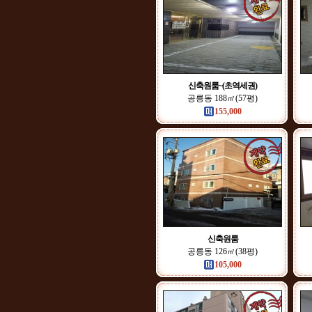
신축원룸~(초역세권)
공릉동 188㎡(57평)
155,000
신축원룸
공릉동 126㎡(38평)
105,000