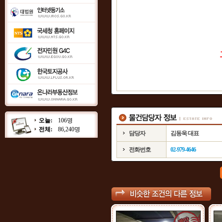
오늘:
106명
전체:
86,240명
담당자
김동욱 대표
전화번호
02-979-4646