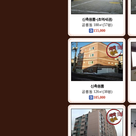
신축원룸~(초역세권)
공릉동 188㎡(57평)
155,000
신축원룸
공릉동 126㎡(38평)
105,000