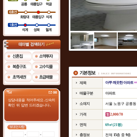
아쭈 깨끗한 아파트
제목
매물구분
아파트
소재지
서울 노원구 공릉동
가격
2,000/70
면적
69㎡(21평)
-
-
층정보
전체
15
층 중
9
층