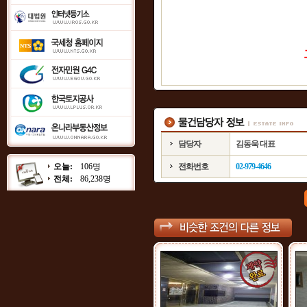
담당자
김동욱 대표
오늘:
106명
전화번호
02-979-4646
전체:
86,238명